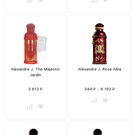
Alexandre J. The Majestic
Alexandre J. Rose Alba
Jardin
3 612
344
-
6 192
₽
₽
₽