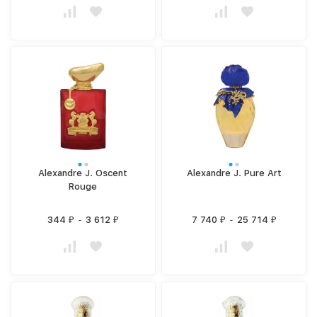
Alexandre J. Oscent
Alexandre J. Pure Art
Rouge
344
-
3 612
7 740
-
25 714
₽
₽
₽
₽