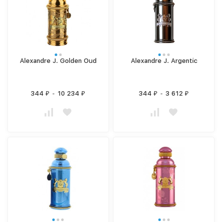
Alexandre J. Golden Oud
Alexandre J. Argentic
344
-
10 234
344
-
3 612
₽
₽
₽
₽