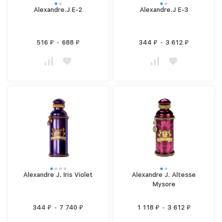
Alexandre.J E-2
Alexandre.J E-3
516
-
688
344
-
3 612
₽
₽
₽
₽
Alexandre J. Iris Violet
Alexandre J. Altesse
Mysore
344
-
7 740
1 118
-
3 612
₽
₽
₽
₽