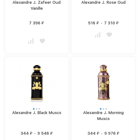
Alexandre J. Zafeer Oud
Alexandre J. Rose Oud
Vanille
7 396
516
-
7 310
₽
₽
₽
Alexandre J. Black Muscs
Alexandre J. Morning
Muscs
344
-
9 546
344
-
9 976
₽
₽
₽
₽