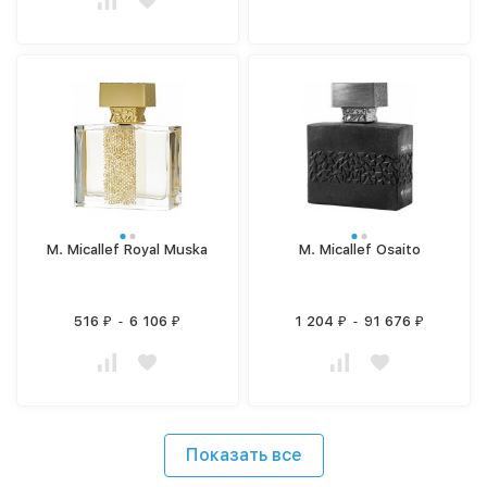
M. Micallef Royal Muska
M. Micallef Osaito
516
-
6 106
1 204
-
91 676
₽
₽
₽
₽
Показать все