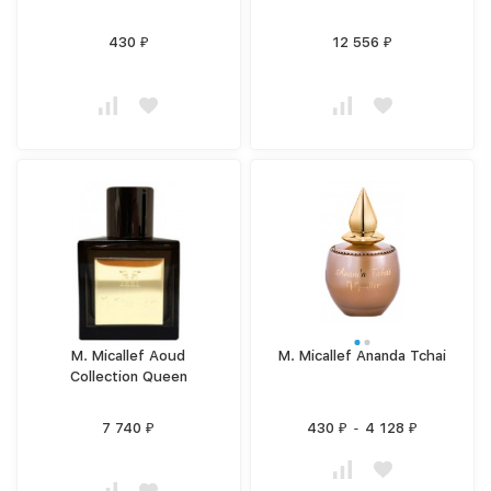
430
12 556
₽
₽
M. Micallef Aoud
M. Micallef Ananda Tchai
Collection Queen
7 740
430
-
4 128
₽
₽
₽