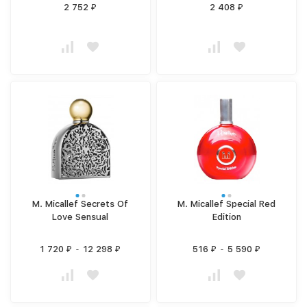
2 752
2 408
₽
₽
M. Micallef Secrets Of
M. Micallef Special Red
Love Sensual
Edition
1 720
-
12 298
516
-
5 590
₽
₽
₽
₽