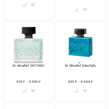
M. Micallef GNTONIC
M. Micallef Edenfalls
516
-
5 590
430
-
8 944
₽
₽
₽
₽