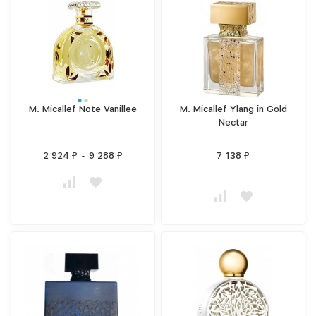
M. Micallef Note Vanillee
M. Micallef Ylang in Gold
Nectar
2 924
-
9 288
7 138
₽
₽
₽