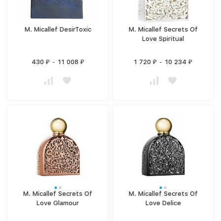
M. Micallef DesirToxic
M. Micallef Secrets Of
Love Spiritual
430
-
11 008
1 720
-
10 234
₽
₽
₽
₽
M. Micallef Secrets Of
M. Micallef Secrets Of
Love Glamour
Love Delice