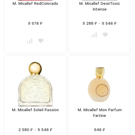
M. Micallef RedColorado
M. Micallef DesirToxic
Intense
9 976
9 288
-
9 546
₽
₽
₽
M. Micallef Soleil Passion
M. Micallef Mon Parfum
Fartine
2 580
-
9 546
946
₽
₽
₽