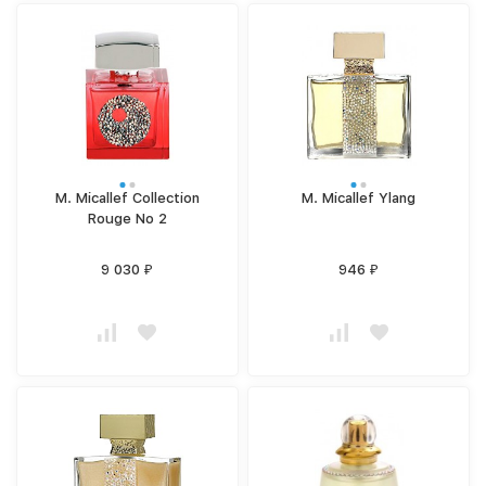
M. Micallef Collection
M. Micallef Ylang
Rouge No 2
9 030
946
₽
₽