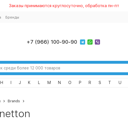
Заказы принимаются круглосуточно, обработка пн-пт
а
Бренды
+7 (966) 100-90-90
H
I
J
K
L
M
N
O
P
R
S
T
U
я
Brands
netton