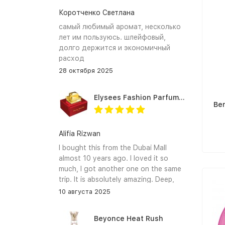
Коротченко Светлана
самый любимый аромат, несколько
лет им пользуюсь. шлейфовый,
долго держится и экономичный
расход
28 октября 2025
Elysees Fashion Parfums Purity Vanilla
Be
Alifia Rizwan
I bought this from the Dubai Mall
almost 10 years ago. I loved it so
much, I got another one on the same
trip. It is absolutely amazing. Deep,
enchanting notes that linger on the
10 августа 2025
skin and clothes forever. I hope I can
find it again.
Beyonce Heat Rush