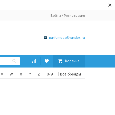
Войти
/
Регистрация
parfumoda@yandex.ru
Корзина
V
W
X
Y
Z
0-9