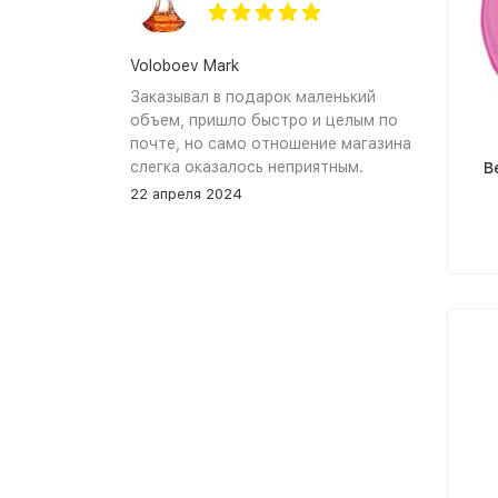
Voloboev Mark
Заказывал в подарок маленький
объем, пришло быстро и целым по
почте, но само отношение магазина
слегка оказалось неприятным.
B
Сначала обещали связться, но
22 апреля 2024
связались увы только после того как
я уже начал задавать вопросы. В
остальном, все устраивает, и
именно по общению и отношению к
покупателям при разговоре проблем
нет.