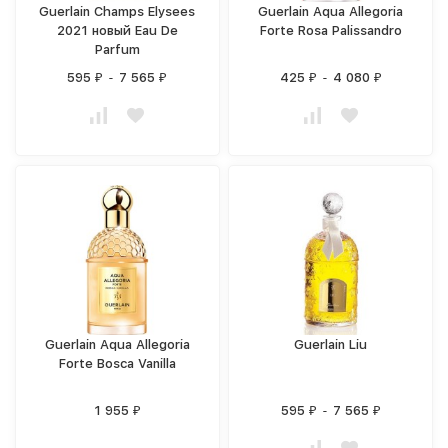
Guerlain Champs Elysees
Guerlain Aqua Allegoria
2021 новый Eau De
Forte Rosa Palissandro
Parfum
595
-
7 565
425
-
4 080
₽
₽
₽
₽
Guerlain Aqua Allegoria
Guerlain Liu
Forte Bosca Vanilla
1 955
595
-
7 565
₽
₽
₽