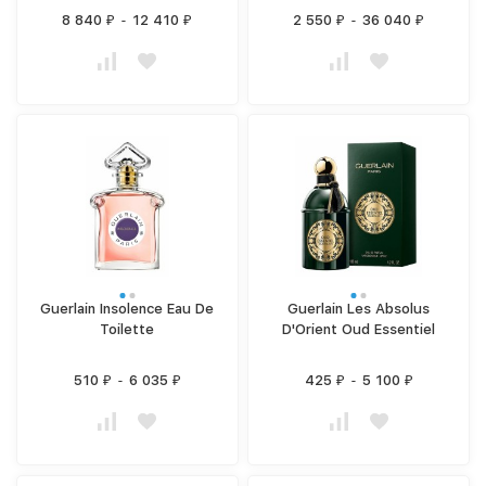
8 840
-
12 410
2 550
-
36 040
₽
₽
₽
₽
Guerlain Insolence Eau De
Guerlain Les Absolus
Toilette
D'Orient Oud Essentiel
510
-
6 035
425
-
5 100
₽
₽
₽
₽