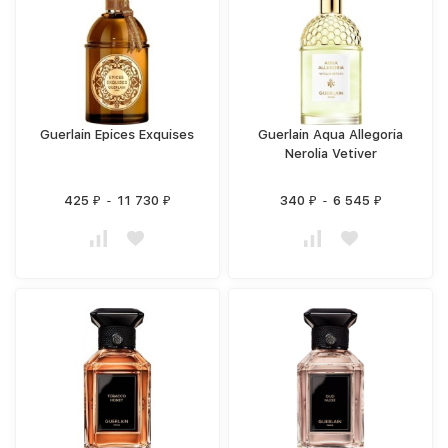
Guerlain Epices Exquises
Guerlain Aqua Allegoria
Nerolia Vetiver
425
-
11 730
340
-
6 545
₽
₽
₽
₽