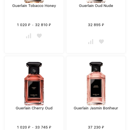
Guerlain Tobacco Honey
Guerlain Oud Nude
1 020
-
32 810
32 895
₽
₽
₽
Guerlain Cherry Oud
Guerlain Jasmin Bonheur
1 020
-
33 745
37 230
₽
₽
₽