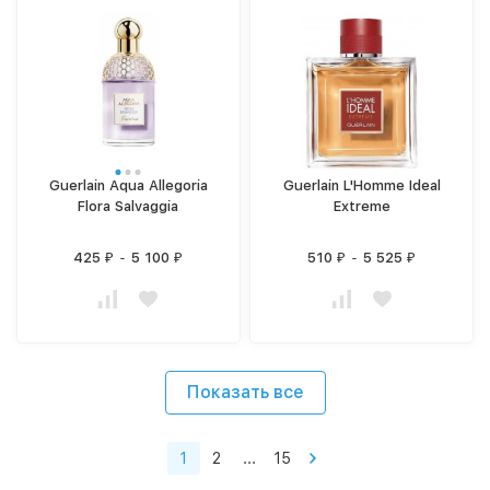
Guerlain Aqua Allegoria
Guerlain L'Homme Ideal
Flora Salvaggia
Extreme
425
-
5 100
510
-
5 525
₽
₽
₽
₽
Показать все
1
2
...
15