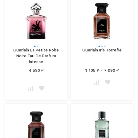
Guerlain La Petite Robe
Guerlain Iris Torrefie
Noire Eau De Parfum
Intense
4 590
1 105
-
7 990
₽
₽
₽