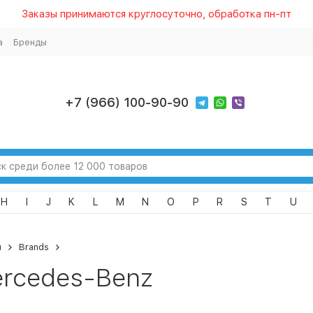
Заказы принимаются круглосуточно, обработка пн-пт
а
Бренды
+7 (966) 100-90-90
H
I
J
K
L
M
N
O
P
R
S
T
U
я
Brands
rcedes-Benz