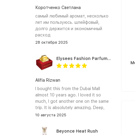
Коротченко Светлана
самый любимый аромат, несколько
лет им пользуюсь. шлейфовый,
долго держится и экономичный
расход
28 октября 2025
Elysees Fashion Parfums Purity Vanilla
M
Alifia Rizwan
I bought this from the Dubai Mall
almost 10 years ago. I loved it so
much, I got another one on the same
trip. It is absolutely amazing. Deep,
enchanting notes that linger on the
10 августа 2025
skin and clothes forever. I hope I can
find it again.
Beyonce Heat Rush