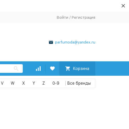
Войти
/
Регистрация
parfumoda@yandex.ru
Корзина
V
W
X
Y
Z
0-9