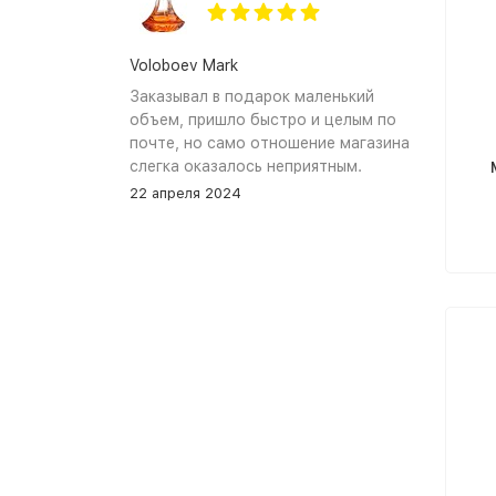
Voloboev Mark
Заказывал в подарок маленький
объем, пришло быстро и целым по
почте, но само отношение магазина
слегка оказалось неприятным.
Сначала обещали связться, но
22 апреля 2024
связались увы только после того как
я уже начал задавать вопросы. В
остальном, все устраивает, и
именно по общению и отношению к
покупателям при разговоре проблем
нет.