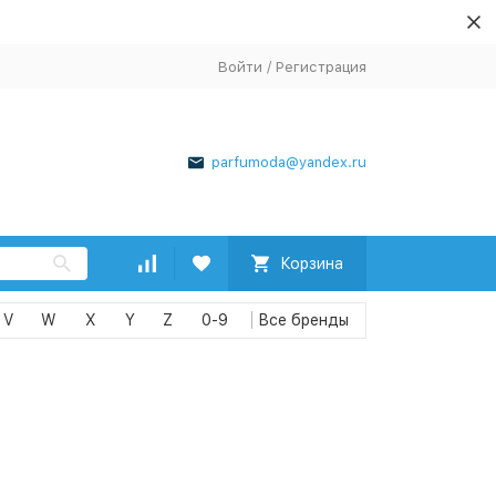
Войти
/
Регистрация
parfumoda@yandex.ru
Корзина
V
W
X
Y
Z
0-9