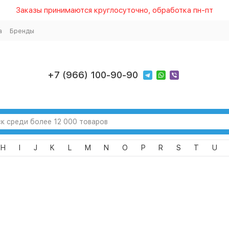
Заказы принимаются круглосуточно, обработка пн-пт
а
Бренды
+7 (966) 100-90-90
H
I
J
K
L
M
N
O
P
R
S
T
U