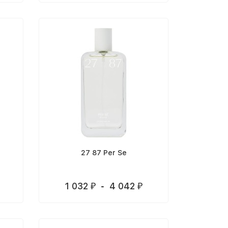
27 87 Per Se
1 032
-
4 042
₽
₽