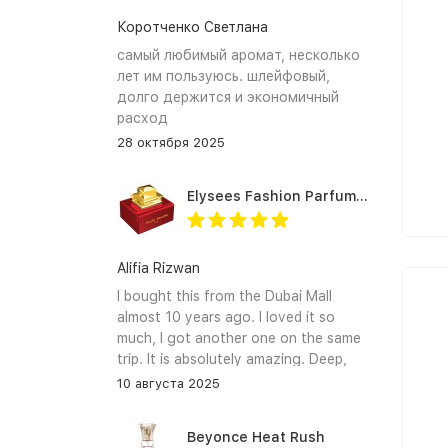
Коротченко Светлана
самый любимый аромат, несколько
лет им пользуюсь. шлейфовый,
долго держится и экономичный
расход
28 октября 2025
Elysees Fashion Parfums Purity Vanilla
Alifia Rizwan
I bought this from the Dubai Mall
almost 10 years ago. I loved it so
much, I got another one on the same
trip. It is absolutely amazing. Deep,
enchanting notes that linger on the
10 августа 2025
skin and clothes forever. I hope I can
find it again.
Beyonce Heat Rush