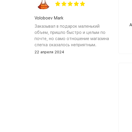
Voloboev Mark
A
Заказывал в подарок маленький
объем, пришло быстро и целым по
почте, но само отношение магазина
слегка оказалось неприятным.
Сначала обещали связться, но
22 апреля 2024
связались увы только после того как
я уже начал задавать вопросы. В
остальном, все устраивает, и
именно по общению и отношению к
покупателям при разговоре проблем
нет.