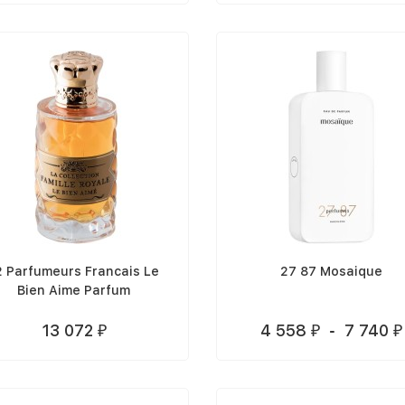
2 Parfumeurs Francais Le
27 87 Mosaique
Bien Aime Parfum
13 072
4 558
-
7 740
₽
₽
₽