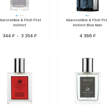
bercrombie & Fitch First
Abercrombie & Fitch Fir
Instinct
Instinct Blue Man
344
-
3 354
4 386
₽
₽
₽