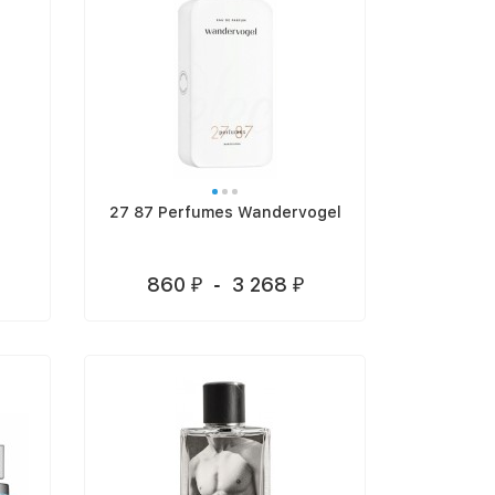
27 87 Perfumes Wandervogel
860
-
3 268
₽
₽