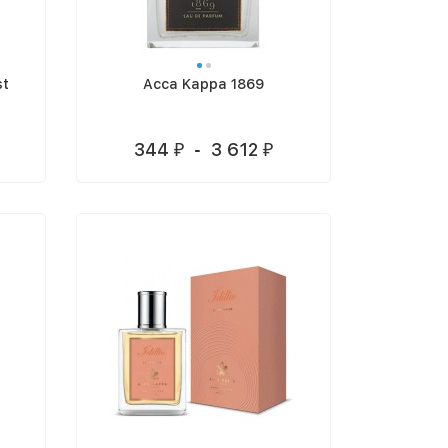
st
Acca Kappa 1869
344
-
3 612
₽
₽