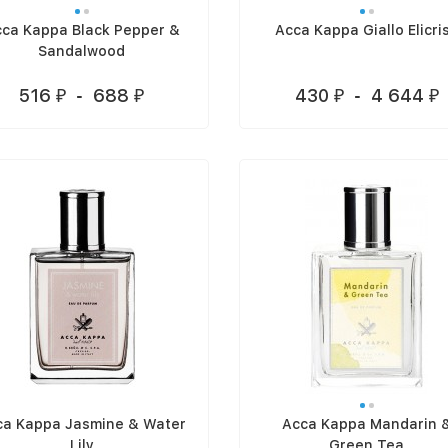
ca Kappa Black Pepper &
Acca Kappa Giallo Elicri
Sandalwood
516
-
688
430
-
4 644
₽
₽
₽
₽
ca Kappa Jasmine & Water
Acca Kappa Mandarin 
Lily
Green Tea