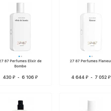
27 87 Perfumes Elixir de
27 87 Perfumes Flaneu
Bombe
430
-
6 106
4 644
-
7 052
₽
₽
₽
₽