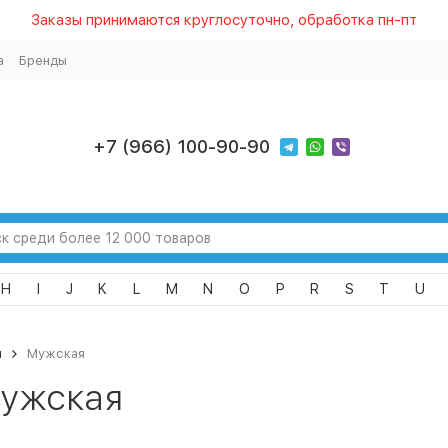
Заказы принимаются круглосуточно, обработка пн-пт
а
Бренды
+7 (966) 100-90-90
H
I
J
K
L
M
N
O
P
R
S
T
U
я
Мужская
ужская