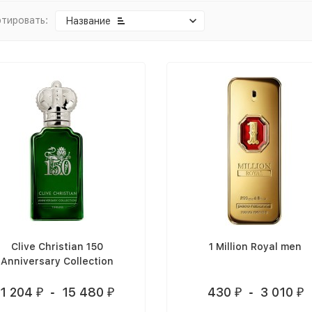
тировать:
Название
Clive Christian 150
1 Million Royal men
Anniversary Collection
Timeless
1 204
-
15 480
430
-
3 010
₽
₽
₽
₽