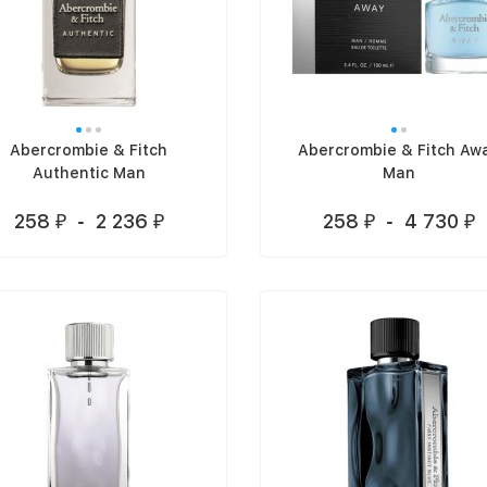
Abercrombie & Fitch
Abercrombie & Fitch Aw
Authentic Man
Man
258
-
2 236
258
-
4 730
₽
₽
₽
₽