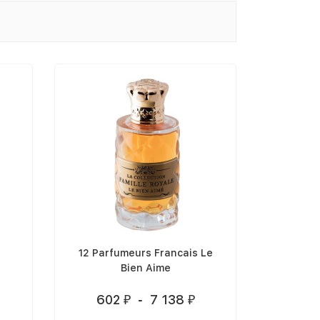
12 Parfumeurs Francais Le
Bien Aime
602
-
7 138
₽
₽