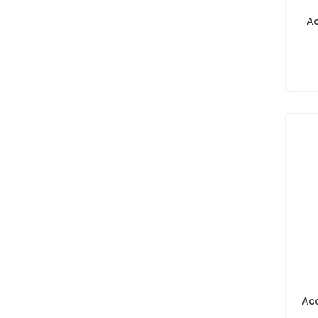
Ac
Ac