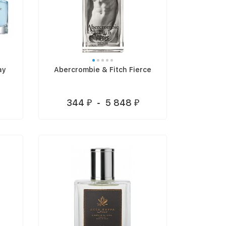
ay
Abercrombie & Fitch Fierce
344
-
5 848
₽
₽