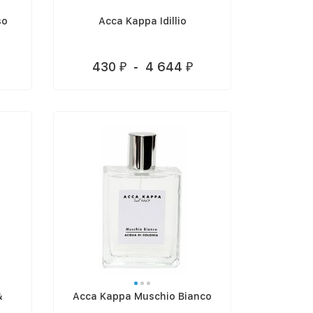
so
Acca Kappa Idillio
430
-
4 644
₽
₽
&
Acca Kappa Muschio Bianco