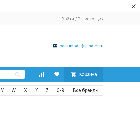
Войти
/
Регистрация
parfumoda@yandex.ru
Корзина
V
W
X
Y
Z
0-9