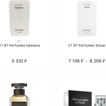
27 87 Perfumes Hamaca
27 87 Perfumes Sonar
5 332
7 138
-
8 256
₽
₽
₽