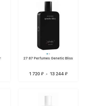
r
27 87 Perfumes Genetic Bliss
1 720
-
13 244
₽
₽