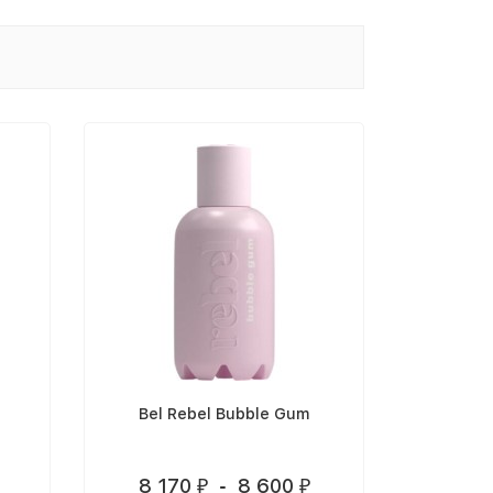
Bel Rebel Bubble Gum
8 170
-
8 600
₽
₽