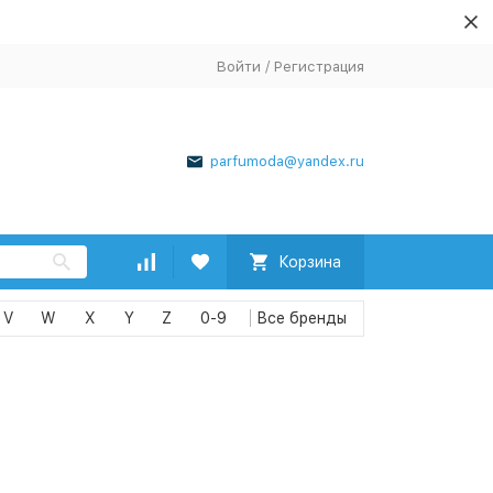
Войти
/
Регистрация
parfumoda@yandex.ru
Корзина
V
W
X
Y
Z
0-9