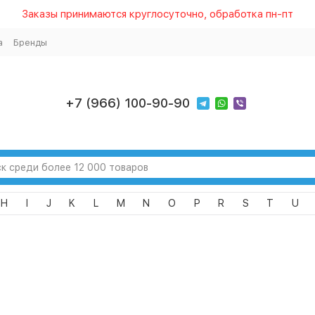
Заказы принимаются круглосуточно, обработка пн-пт
а
Бренды
+7 (966) 100-90-90
H
I
J
K
L
M
N
O
P
R
S
T
U