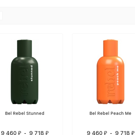
Bel Rebel Stunned
Bel Rebel Peach Me
9 460
-
9 718
9 460
-
9 718
₽
₽
₽
₽