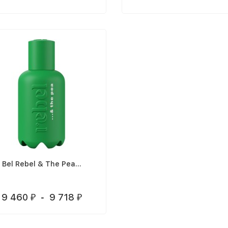
Bel Rebel & The Pea...
9 460
-
9 718
₽
₽