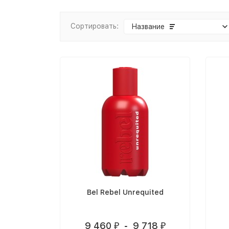
Сортировать:
Название
Bel Rebel Unrequited
9 460
-
9 718
₽
₽