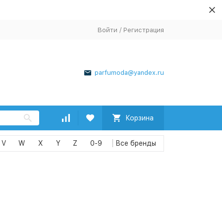
Войти
/
Регистрация
parfumoda@yandex.ru
Корзина
V
W
X
Y
Z
0-9