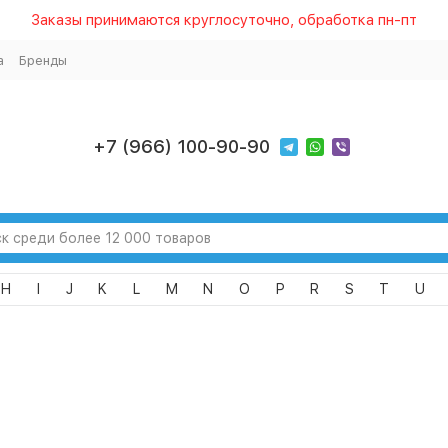
Заказы принимаются круглосуточно, обработка пн-пт
а
Бренды
+7 (966) 100-90-90
H
I
J
K
L
M
N
O
P
R
S
T
U