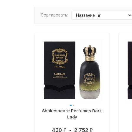
Сортировать:
Название
Shakespeare Perfumes Dark
Lady
430
-
2 752
₽
₽