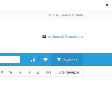
Войти
/
Регистрация
parfumoda@yandex.ru
Корзина
V
W
X
Y
Z
0-9