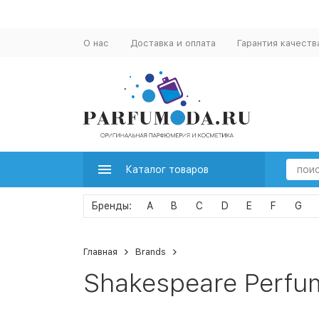
О нас
Доставка и оплата
Гарантия качеств
Каталог товаров
A
B
C
D
E
F
G
Главная
Brands
Shakespeare Perfu