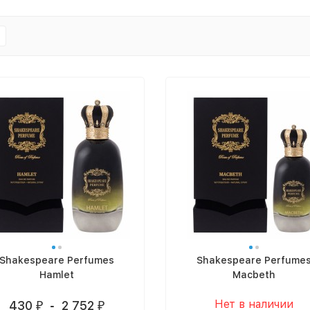
Shakespeare Perfumes
Shakespeare Perfume
Hamlet
Macbeth
Нет в наличии
430
-
2 752
₽
₽