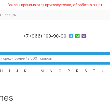
Заказы принимаются круглосуточно, обработка пн-пт
а
Бренды
+7 (966) 100-90-90
H
I
J
K
L
M
N
O
P
R
S
T
U
mes