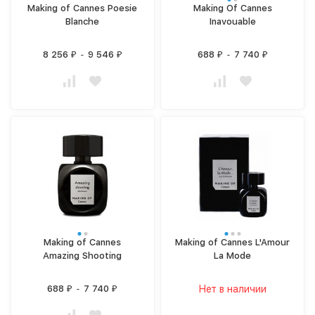
Making of Cannes Poesie
Making Of Cannes
Blanche
Inavouable
8 256
-
9 546
688
-
7 740
₽
₽
₽
₽
Making of Cannes
Making of Cannes L'Amour
Amazing Shooting
La Mode
688
-
7 740
Нет в наличии
₽
₽