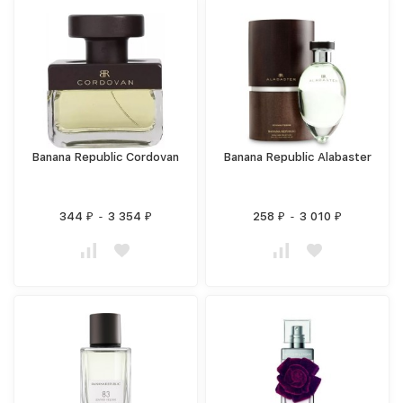
Banana Republic Cordovan
Banana Republic Alabaster
344
-
3 354
258
-
3 010
₽
₽
₽
₽