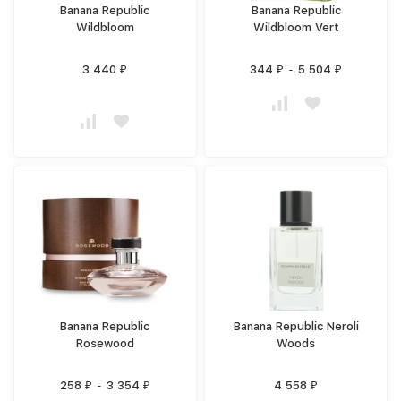
Banana Republic
Banana Republic
Wildbloom
Wildbloom Vert
3 440
344
-
5 504
₽
₽
₽
Banana Republic
Banana Republic Neroli
Rosewood
Woods
258
-
3 354
4 558
₽
₽
₽