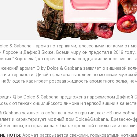
olce & Gabbana - аромат с терпкими, древесными нотками от м
 Лорсон и Дафной Бюже. Всеми миру он предстал в 2019 году.
зиция “Королева”, которая покорила сердца миллионов вишневы
женский аромат Q by Dolce & Gabbana заявляет о вишневой вол
ти и терпкости. Дизайн флакона выполнен по мотивам мужской
наблюдать как играет розовая жидкость ароматного зелья, на
зиция Q by Dolce & Gabbana предложена парфюмером Дафной Бю
овых оттенках сицилийского лимона и терпкой вишни в качеств
& Gabbana заявляет о собственном открытии, как: «В нем собран
еляет и характеризует модный дом Dolce&Gabbana. Древесно-ф
й женщины, которая желает быть королевой с сильным и незави
ИЕ НОТЫ:
Аромат раскрывается свежими, горьковатыми ноткам