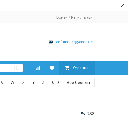
Войти
/
Регистрация
parfumoda@yandex.ru
Корзина
V
W
X
Y
Z
0-9
RSS