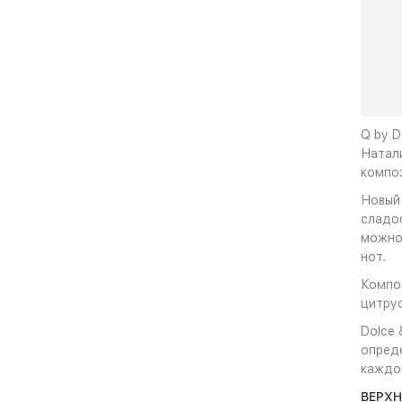
Q by D
Натали
компо
Новый 
сладос
можно 
нот.
Компо
цитрус
Dolce 
опред
каждо
ВЕРХН