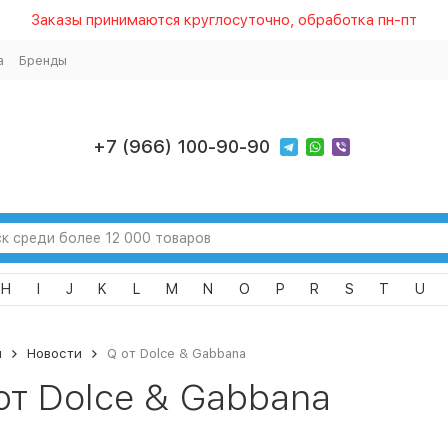
Заказы принимаются круглосуточно, обработка пн-пт
а
Бренды
+7 (966) 100-90-90
H
I
J
K
L
M
N
O
P
R
S
T
U
я
Новости
Q от Dolce & Gabbana
от Dolce & Gabbana