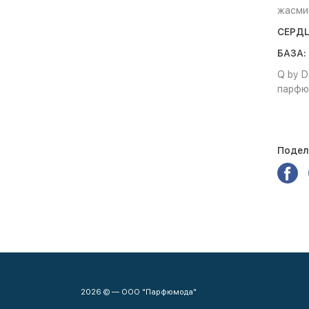
жасмин
СЕРД
БАЗА:
Q by 
парфю
Подели
2026 © — ООО "Парфюмода"