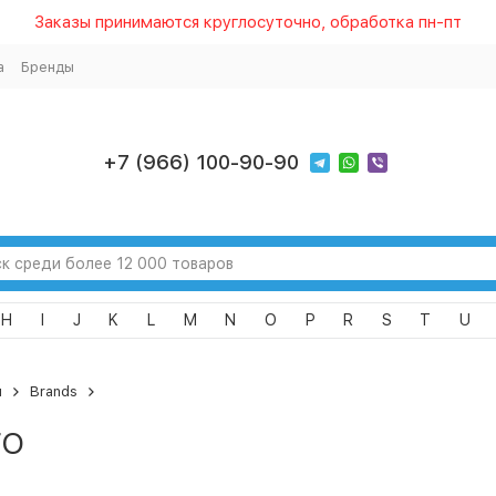
Заказы принимаются круглосуточно, обработка пн-пт
а
Бренды
+7 (966) 100-90-90
H
I
J
K
L
M
N
O
P
R
S
T
U
я
Brands
ro