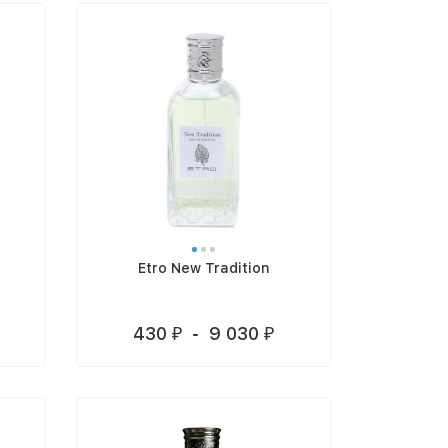
Etro New Tradition
430
-
9 030
₽
₽