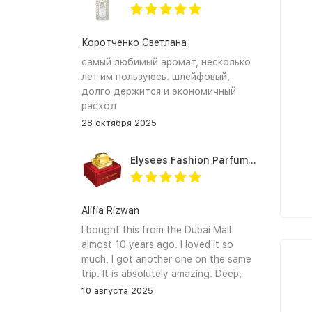
Коротченко Светлана
самый любимый аромат, несколько
лет им пользуюсь. шлейфовый,
долго держится и экономичный
расход
28 октября 2025
Elysees Fashion Parfums Purity Vanilla
Alifia Rizwan
I bought this from the Dubai Mall
almost 10 years ago. I loved it so
much, I got another one on the same
trip. It is absolutely amazing. Deep,
enchanting notes that linger on the
10 августа 2025
skin and clothes forever. I hope I can