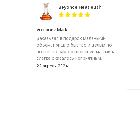
find it again.
Beyonce Heat Rush
Voloboev Mark
Заказывал в подарок маленький
объем, пришло быстро и целым по
почте, но само отношение магазина
слегка оказалось неприятным.
Сначала обещали связться, но
22 апреля 2024
связались увы только после того как
я уже начал задавать вопросы. В
остальном, все устраивает, и
именно по общению и отношению к
покупателям при разговоре проблем
нет.