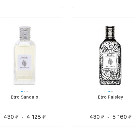
Etro Sandalo
Etro Paisley
430
-
4 128
430
-
5 160
₽
₽
₽
₽