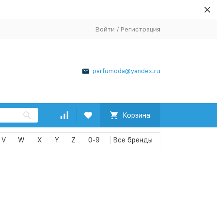
Войти
/
Регистрация
parfumoda@yandex.ru
Корзина
V
W
X
Y
Z
0-9