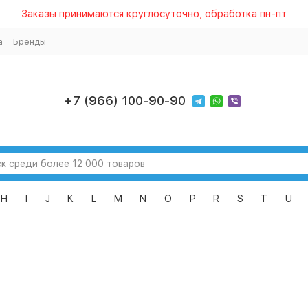
Заказы принимаются круглосуточно, обработка пн-пт
а
Бренды
+7 (966) 100-90-90
H
I
J
K
L
M
N
O
P
R
S
T
U