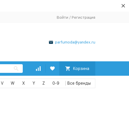
Войти
/
Регистрация
parfumoda@yandex.ru
Корзина
V
W
X
Y
Z
0-9