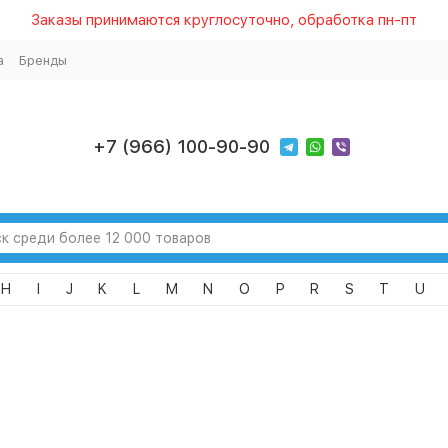
Заказы принимаются круглосуточно, обработка пн-пт
а
Бренды
+7 (966) 100-90-90
H
I
J
K
L
M
N
O
P
R
S
T
U