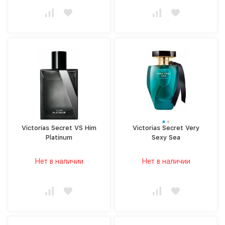
Victorias Secret VS Him
Victorias Secret Very
Platinum
Sexy Sea
Нет в наличии
Нет в наличии