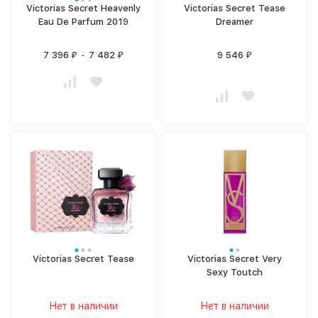
Victorias Secret Heavenly
Victorias Secret Tease
Eau De Parfum 2019
Dreamer
7 396
-
7 482
9 546
₽
₽
₽
Victorias Secret Tease
Victorias Secret Very
Sexy Toutch
Нет в наличии
Нет в наличии