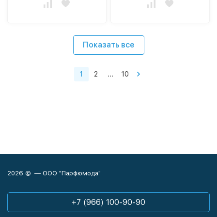
Показать все
1
2
...
10
2026 © — ООО "Парфюмода"
+7 (966) 100-90-90