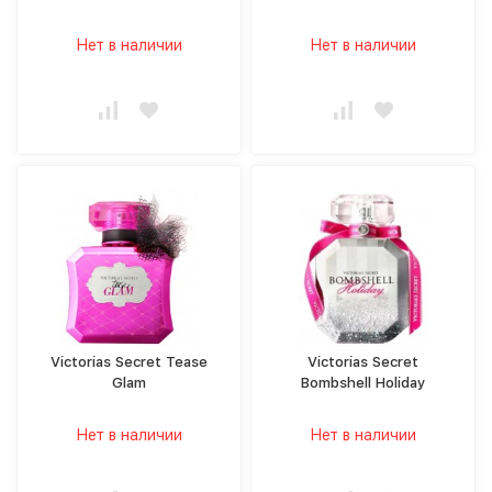
Нет в наличии
Нет в наличии
Victorias Secret Tease
Victorias Secret
Glam
Bombshell Holiday
Нет в наличии
Нет в наличии