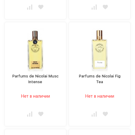
Parfums de Nicolai Musc
Parfums de Nicolai Fig
Intense
Tea
Нет в наличии
Нет в наличии