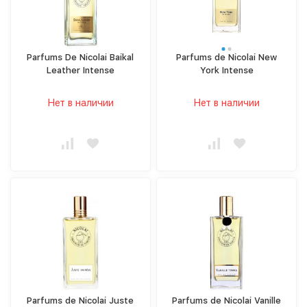
Parfums De Nicolai Baikal
Parfums de Nicolai New
Leather Intense
York Intense
Нет в наличии
Нет в наличии
Parfums de Nicolai Juste
Parfums de Nicolai Vanille