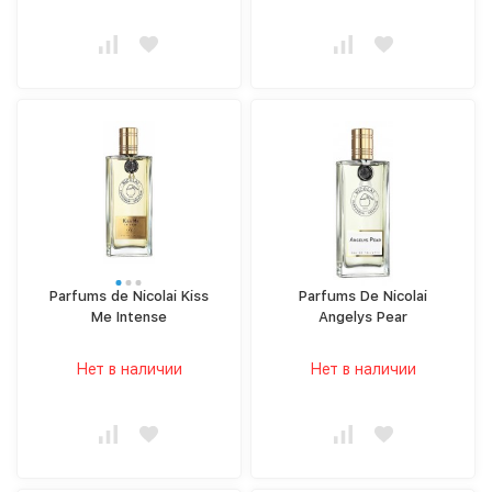
Parfums de Nicolai Kiss
Parfums De Nicolai
Me Intense
Angelys Pear
Нет в наличии
Нет в наличии