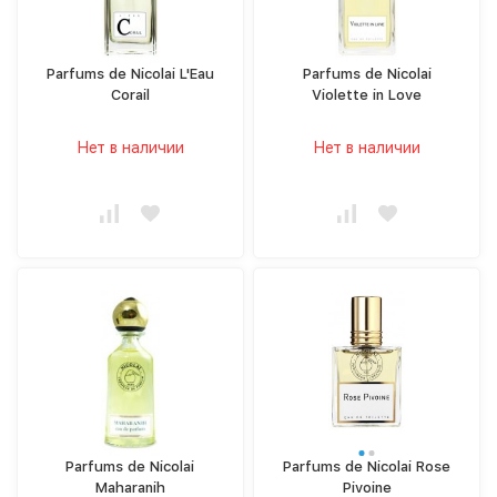
Parfums de Nicolai L'Eau
Parfums de Nicolai
Corail
Violette in Love
Нет в наличии
Нет в наличии
Parfums de Nicolai
Parfums de Nicolai Rose
Maharanih
Pivoine