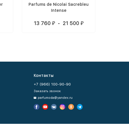
er
Parfums de Nicolai Sacrebleu
Intense
13 760
-
21 500
₽
₽
Контакты
+7 (966) 100-90-90
Заказать звонок
parfumoda@yandex.ru