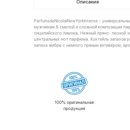
Описание
ParfumsdeNicolaiNewYorkIntense – универсаль
мужчинам.В смелой и сложной композиции па
сицилийского лимона. Нежный пряно- лесной з
центральных нот парфюма. Коктейль запахов р
запаха амбры с немного пряным ветивером, ар
100% оригинальная
продукция