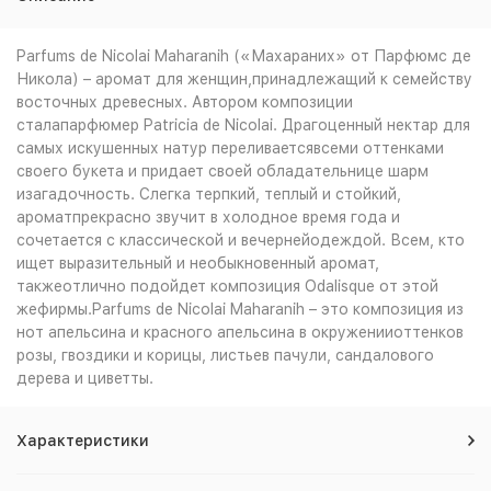
Parfums de Nicolai Maharanih («Махараних» от Парфюмс де
Никола) – аромат для женщин,принадлежащий к семейству
восточных древесных. Автором композиции
сталапарфюмер Patricia de Nicolai. Драгоценный нектар для
самых искушенных натур переливаетсявсеми оттенками
своего букета и придает своей обладательнице шарм
изагадочность. Слегка терпкий, теплый и стойкий,
ароматпрекрасно звучит в холодное время года и
сочетается с классической и вечернейодеждой. Всем, кто
ищет выразительный и необыкновенный аромат,
такжеотлично подойдет композиция Odalisque от этой
жефирмы.Parfums de Nicolai Maharanih – это композиция из
нот апельсина и красного апельсина в окруженииоттенков
розы, гвоздики и корицы, листьев пачули, сандалового
дерева и циветты.
Характеристики