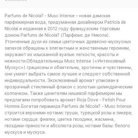
Parfums de Nicola? - Musc Intense – новая дамская
парфюмерная вода, придуманная дизайнером Patricia de
Nicolai и изданная в 2012 году французским торговым
домом Parfums de Nicola? (Парфюмс де Никола).
Утонченные духи из семьи цветочных древесно-мускусных
запахов обращены к элегантным и женственным героиням,
окружают их изысканной вуалью легкости, красоты и
нежности.Обладательницы Musc Intense («Интенсивный
Мускус») грациозны и обаятельны, эротичны и чувственны,
они умеют выбрать самое лучшее и следуют собственной
индивидуальности. Эксклюзивный аромат упакован в
прозрачный стеклянный флакон с золотым цилиндрическим
колпачком. Также ценителям нишевой парфюмерии мы
предлагаем попробовать аромат Roja Dove - Fetish Pour
Homme.Богатая пирамида Parfums de Nicola? - Musc Intense
строится верхними нотами: груши, турецкой розы и ликера;
нотами сердца: фиалки, цветка гвоздики, жасмина,
гвоздики-пряности и абсолюта розы; нотами базы: белого
мускуса и мускуса.