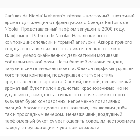
Parfums de Nicolai Maharanih Intense – восточный, цветочный
аромат для женщин от французского бренда Parfums de
Nicolai. Представленный парфюм запущен в 2008 году.
Парфюмер - Patricia de Nicolai. Начальные ноты
композиции: апельсин и горький апельсин. Аккорд пряного
сердца составлен из нот гвоздика и тёплых оттенков
корицы, умело окаймленных деликатными мотивами
соблазнительной розы. Ноты базовой основы: сандал,
пачули и синтетическая циветта. Флакон парфюма украшен
логотипом компании, подчеркивая статус и стиль
представленного аромата. Свежий, нежный, ненавязчивый
ароматный букет полон душистых, красноречивых, но не
удушливых, самодостаточных нот, сочетание которых
вызывает бурю контрастных, непременно позитивных
эмоций. Аромат идеален для ношения, как жарким днём,
так и прохладным вечером. Ненавязчивый, воздушный
парфюмерный букет сумеет одарить хорошим настроением
наряду с неугасающим чувством свежести.