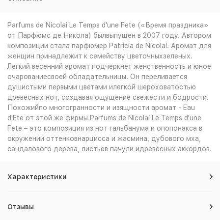
Parfums de Nicolai Le Temps d'une Fete («Время праздника»
от Парфюмс де Никола) былвыпущен в 2007 году. Автором
композиции стала парфюмер Patricia de Nicolai. Аромат для
женщин принадлежит к семейству цветочныхзеленых.
Легкий весенний аромат подчеркнет женственность и юное
очарованиесвоей обладательницы. Он переливается
душистыми первыми цветами илегкой шероховатостью
древесных нот, создавая ощущение свежести и бодрости.
Похожийпо многогранности и изящности аромат - Eau
d'Ete от этой же фирмы.Parfums de Nicolai Le Temps d'une
Fete – это композиция из нот гальбанума и опопонакса в
окружении оттенковнарцисса и жасмина, дубового мха,
сандалового дерева, листьев пачули идревесных аккордов.
Характеристики
Отзывы