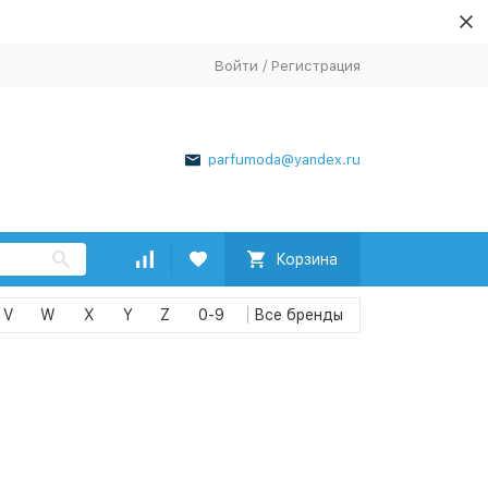
Войти
/
Регистрация
parfumoda@yandex.ru
Корзина
V
W
X
Y
Z
0-9