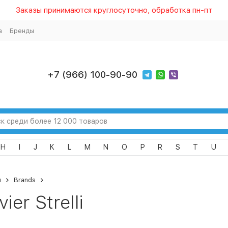
Заказы принимаются круглосуточно, обработка пн-пт
а
Бренды
+7 (966) 100-90-90
H
I
J
K
L
M
N
O
P
R
S
T
U
я
Brands
vier Strelli