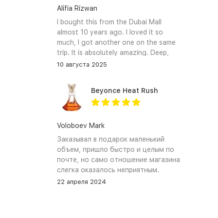
Alifia Rizwan
I bought this from the Dubai Mall
almost 10 years ago. I loved it so
much, I got another one on the same
trip. It is absolutely amazing. Deep,
enchanting notes that linger on the
10 августа 2025
skin and clothes forever. I hope I can
find it again.
Beyonce Heat Rush
Voloboev Mark
Заказывал в подарок маленький
объем, пришло быстро и целым по
почте, но само отношение магазина
слегка оказалось неприятным.
Сначала обещали связться, но
22 апреля 2024
связались увы только после того как
я уже начал задавать вопросы. В
остальном, все устраивает, и