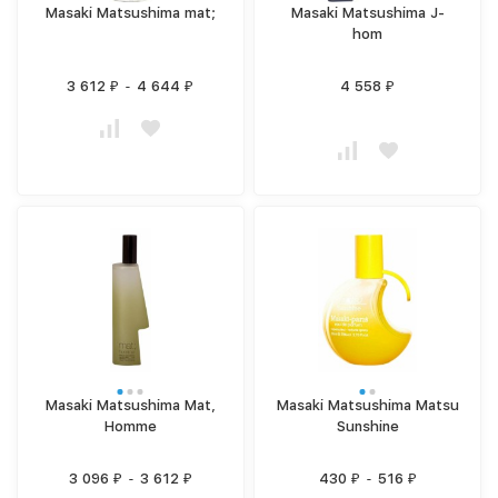
Masaki Matsushima mat;
Masaki Matsushima J-
hom
3 612
-
4 644
4 558
₽
₽
₽
Masaki Matsushima Mat,
Masaki Matsushima Matsu
Homme
Sunshine
3 096
-
3 612
430
-
516
₽
₽
₽
₽