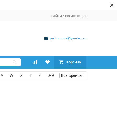
Войти
/
Регистрация
parfumoda@yandex.ru
Корзина
V
W
X
Y
Z
0-9