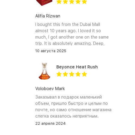
Alifia Rizwan
I bought this from the Dubai Mall
almost 10 years ago. I loved it so
much, I got another one on the same
trip. It is absolutely amazing. Deep,
enchanting notes that linger on the
10 августа 2025
skin and clothes forever. I hope I can
find it again.
Beyonce Heat Rush
Voloboev Mark
Заказывал в подарок маленький
объем, пришло быстро и целым по
почте, но само отношение магазина
слегка оказалось неприятным.
Сначала обещали связться, но
22 апреля 2024
связались увы только после того как