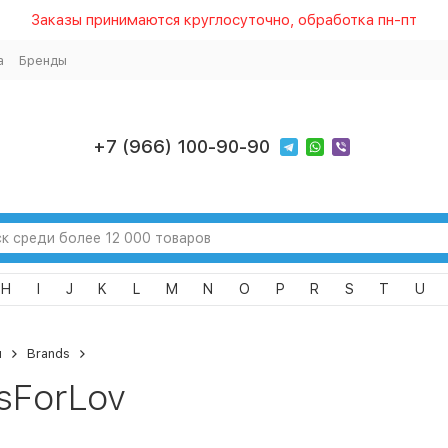
Заказы принимаются круглосуточно, обработка пн-пт
а
Бренды
+7 (966) 100-90-90
H
I
J
K
L
M
N
O
P
R
S
T
U
я
Brands
sForLov