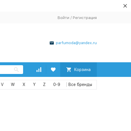
Войти
/
Регистрация
parfumoda@yandex.ru
Корзина
V
W
X
Y
Z
0-9