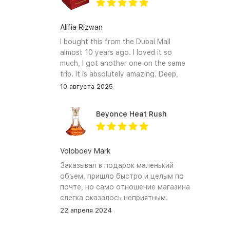
Alifia Rizwan
I bought this from the Dubai Mall
almost 10 years ago. I loved it so
much, I got another one on the same
trip. It is absolutely amazing. Deep,
enchanting notes that linger on the
10 августа 2025
skin and clothes forever. I hope I can
find it again.
Beyonce Heat Rush
Voloboev Mark
Заказывал в подарок маленький
объем, пришло быстро и целым по
почте, но само отношение магазина
слегка оказалось неприятным.
Сначала обещали связться, но
22 апреля 2024
связались увы только после того как