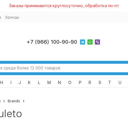
Заказы принимаются круглосуточно, обработка пн-пт
а
Бренды
+7 (966) 100-90-90
H
I
J
K
L
M
N
O
P
R
S
T
U
я
Brands
uleto