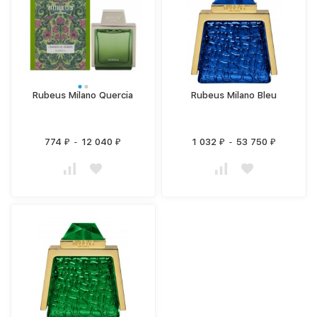
Rubeus Milano Quercia
Rubeus Milano Bleu
774
-
12 040
1 032
-
53 750
₽
₽
₽
₽