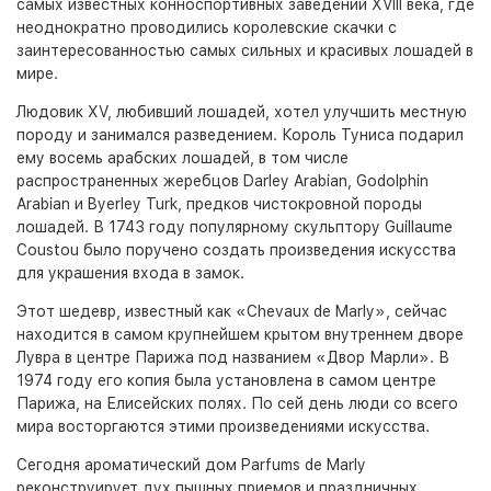
самых известных конноспортивных заведений XVIII века, где
неоднократно проводились королевские скачки с
заинтересованностью самых сильных и красивых лошадей в
мире.
Людовик XV, любивший лошадей, хотел улучшить местную
породу и занимался разведением. Король Туниса подарил
ему восемь арабских лошадей, в том числе
распространенных жеребцов Darley Arabian, Godolphin
Arabian и Byerley Turk, предков чистокровной породы
лошадей. В 1743 году популярному скульптору Guillaume
Coustou было поручено создать произведения искусства
для украшения входа в замок.
Этот шедевр, известный как «Chevaux de Marly», сейчас
находится в самом крупнейшем крытом внутреннем дворе
Лувра в центре Парижа под названием «Двор Марли». В
1974 году его копия была установлена в самом центре
Парижа, на Елисейских полях. По сей день люди со всего
мира восторгаются этими произведениями искусства.
Сегодня ароматический дом Parfums de Marly
реконструирует дух пышных приемов и праздничных