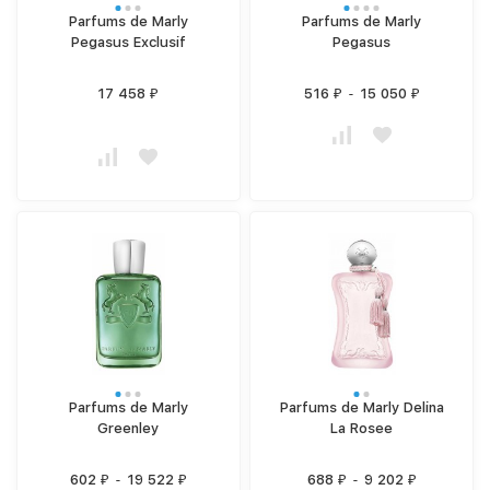
Parfums de Marly
Parfums de Marly
Pegasus Exclusif
Pegasus
17 458
516
-
15 050
₽
₽
₽
Parfums de Marly
Parfums de Marly Delina
Greenley
La Rosee
602
-
19 522
688
-
9 202
₽
₽
₽
₽