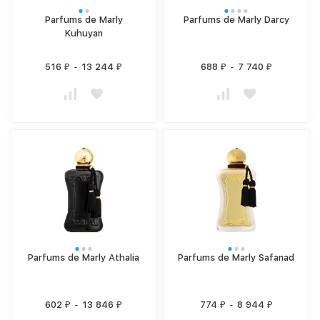
Parfums de Marly
Parfums de Marly Darcy
Kuhuyan
516
-
13 244
688
-
7 740
₽
₽
₽
₽
Parfums de Marly Athalia
Parfums de Marly Safanad
602
-
13 846
774
-
8 944
₽
₽
₽
₽