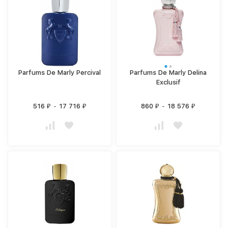
Parfums De Marly Percival
Parfums De Marly Delina
Exclusif
516
-
17 716
860
-
18 576
₽
₽
₽
₽