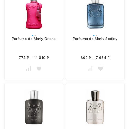
Parfums de Marly Oriana
Parfums de Marly Sedley
774
-
11 610
602
-
7 654
₽
₽
₽
₽