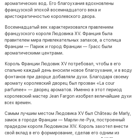
ароматических вод. Его благоухания вдохновлены
французской эпохой восемнадцатого века и
аристократичностью королевского двора.
Восемнадцатый век характеризовался правлением
французского короля Людовика XV. Франция была
правителем мира привлекательных запахов, а столица
Франции — Париж и город Франции — Грасс были
ароматическими центрами.
Король Франции Людовик XV потребовал, чтобы в его
спальню каждый день вносили новое благоухание, и в воду
фонтанов при дворце добавляли духи. Благодаря своему
аромату королевский дворец был прозван «La cour
parfumee» — дворец ароматов. Именно в этот период
королевский мастер Jean Fargon изобрел величайшие духи
всех времен.
Самым лучшим местом Людовика XV был Château de Marly,
замок в городе Франции — Марли-ле-Руа, построенный
прадедом короля Людовиком XIV. Король захотел внести
свой вклад в его формирование, сделав его одним из