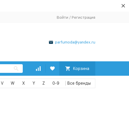
Войти
/
Регистрация
parfumoda@yandex.ru
Корзина
V
W
X
Y
Z
0-9