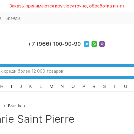
Заказы принимаются круглосуточно, обработка пн-пт
а
Бренды
+7 (966) 100-90-90
H
I
J
K
L
M
N
O
P
R
S
T
U
я
Brands
rie Saint Pierre