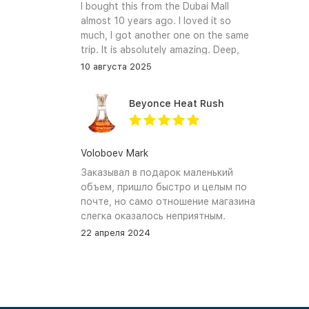
I bought this from the Dubai Mall
almost 10 years ago. I loved it so
much, I got another one on the same
trip. It is absolutely amazing. Deep,
enchanting notes that linger on the
10 августа 2025
skin and clothes forever. I hope I can
find it again.
Beyonce Heat Rush
Voloboev Mark
Заказывал в подарок маленький
объем, пришло быстро и целым по
почте, но само отношение магазина
слегка оказалось неприятным.
Сначала обещали связться, но
22 апреля 2024
связались увы только после того как
я уже начал задавать вопросы. В
остальном, все устраивает, и
именно по общению и отношению к
покупателям при разговоре проблем