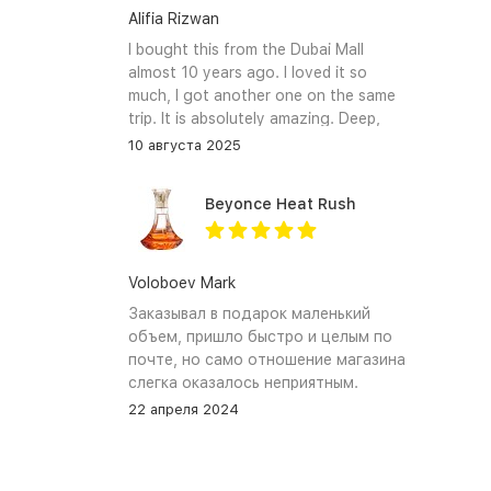
Alifia Rizwan
I bought this from the Dubai Mall
almost 10 years ago. I loved it so
much, I got another one on the same
trip. It is absolutely amazing. Deep,
enchanting notes that linger on the
10 августа 2025
skin and clothes forever. I hope I can
find it again.
Beyonce Heat Rush
Voloboev Mark
Заказывал в подарок маленький
объем, пришло быстро и целым по
почте, но само отношение магазина
слегка оказалось неприятным.
Сначала обещали связться, но
22 апреля 2024
связались увы только после того как
я уже начал задавать вопросы. В
остальном, все устраивает, и