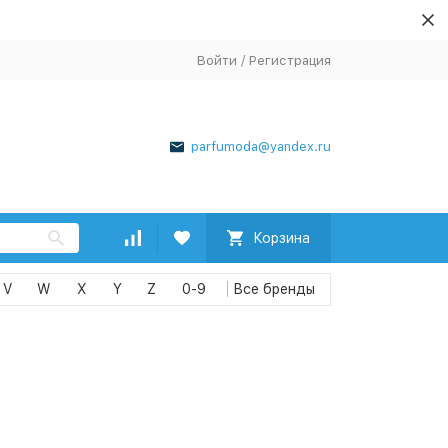
Войти
/
Регистрация
parfumoda@yandex.ru
Корзина
V
W
X
Y
Z
0-9