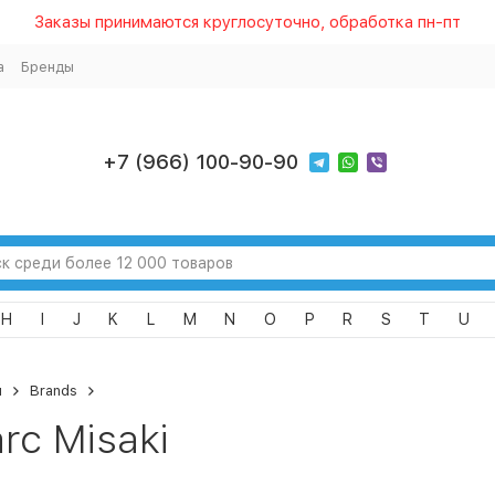
Заказы принимаются круглосуточно, обработка пн-пт
а
Бренды
+7 (966) 100-90-90
H
I
J
K
L
M
N
O
P
R
S
T
U
я
Brands
rc Misaki