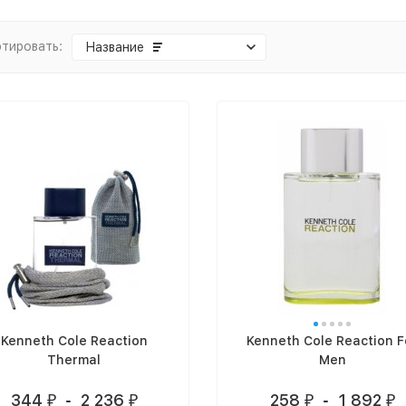
тировать:
Название
Kenneth Cole Reaction
Kenneth Cole Reaction F
Thermal
Men
344
-
2 236
258
-
1 892
₽
₽
₽
₽