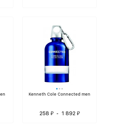
Men
Kenneth Cole Connected men
258
-
1 892
₽
₽