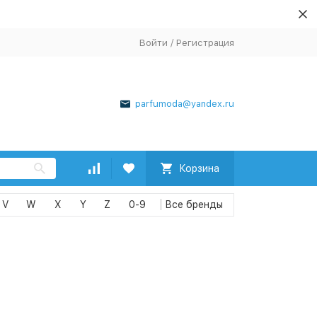
Войти
/
Регистрация
parfumoda@yandex.ru
Корзина
V
W
X
Y
Z
0-9