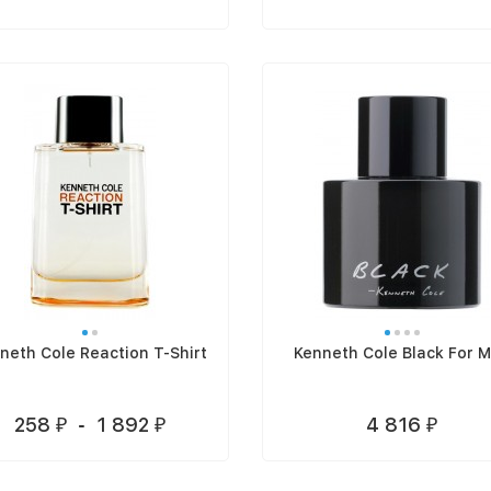
neth Cole Reaction T-Shirt
Kenneth Cole Black For 
258
-
1 892
4 816
₽
₽
₽