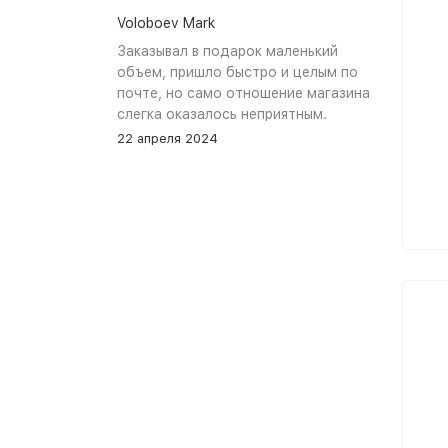
Voloboev Mark
Заказывал в подарок маленький
объем, пришло быстро и целым по
почте, но само отношение магазина
слегка оказалось неприятным.
Сначала обещали связться, но
22 апреля 2024
связались увы только после того как
я уже начал задавать вопросы. В
остальном, все устраивает, и
именно по общению и отношению к
покупателям при разговоре проблем
нет.