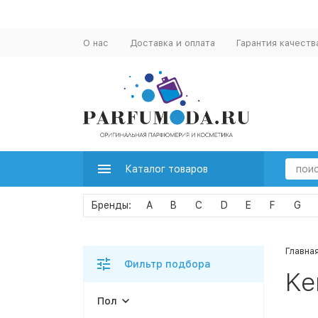
О нас
Доставка и оплата
Гарантия качеств
Каталог товаров
A
B
C
D
E
F
G
Главна
Фильтр подбора
Ke
Пол