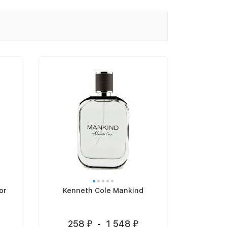
or
Kenneth Cole Mankind
258
-
1 548
₽
₽