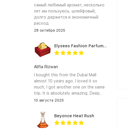
самый любимый аромат, несколько
лет им пользуюсь. шлейфовый,
долго держится и экономичный
расход
28 октября 2025
Elysees Fashion Parfums Purity Vanilla
Alifia Rizwan
I bought this from the Dubai Mall
almost 10 years ago. I loved it so
much, I got another one on the same
trip. It is absolutely amazing. Deep,
enchanting notes that linger on the
10 августа 2025
skin and clothes forever. I hope I can
find it again.
Beyonce Heat Rush