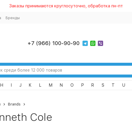
Заказы принимаются круглосуточно, обработка пн-пт
а
Бренды
+7 (966) 100-90-90
H
I
J
K
L
M
N
O
P
R
S
T
U
я
Brands
nneth Cole