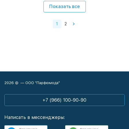
Показать все
1
2
2026 © — ООО "Парфюмода"
+7 (966) 100-90-90
Написать в мессенджеры: