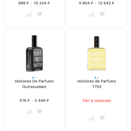
688
-
10 234
9 804
-
12 642
₽
₽
₽
₽
Histoires De Parfums
Histoires de Parfums
Outrecuidant
7753
516
-
3 440
Нет в наличии
₽
₽