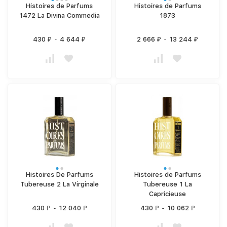
Histoires de Parfums
Histoires de Parfums
1472 La Divina Commedia
1873
430
-
4 644
2 666
-
13 244
₽
₽
₽
₽
Histoires De Parfums
Histoires de Parfums
Tubereuse 2 La Virginale
Tubereuse 1 La
Capricieuse
430
-
12 040
430
-
10 062
₽
₽
₽
₽