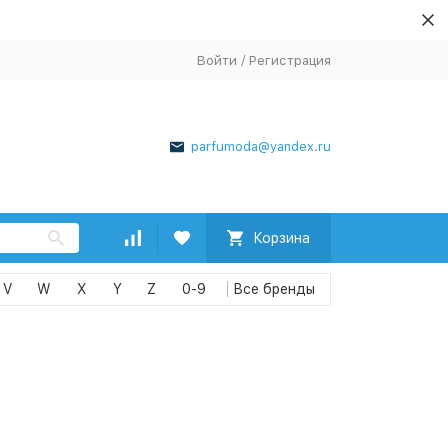
Войти
/
Регистрация
parfumoda@yandex.ru
Корзина
V
W
X
Y
Z
0-9