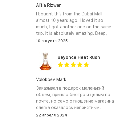
Alifia Rizwan
I bought this from the Dubai Mall
almost 10 years ago. I loved it so
much, I got another one on the same
trip. It is absolutely amazing. Deep,
enchanting notes that linger on the
10 августа 2025
skin and clothes forever. I hope I can
find it again.
Beyonce Heat Rush
Voloboev Mark
Заказывал в подарок маленький
объем, пришло быстро и целым по
почте, но само отношение магазина
слегка оказалось неприятным.
Сначала обещали связться, но
22 апреля 2024
связались увы только после того как
я уже начал задавать вопросы. В
остальном, все устраивает, и