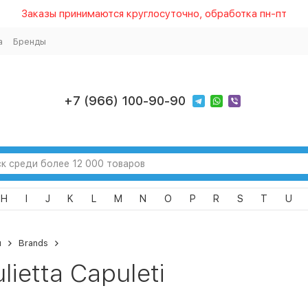
Заказы принимаются круглосуточно, обработка пн-пт
а
Бренды
+7 (966) 100-90-90
H
I
J
K
L
M
N
O
P
R
S
T
U
я
Brands
ulietta Capuleti