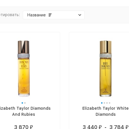
тировать:
Название
lizabeth Taylor Diamonds
Elizabeth Taylor White
And Rubies
Diamonds
3 870
3 440
-
3 784
₽
₽
₽