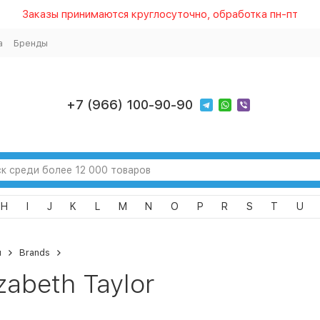
Заказы принимаются круглосуточно, обработка пн-пт
а
Бренды
+7 (966) 100-90-90
H
I
J
K
L
M
N
O
P
R
S
T
U
я
Brands
izabeth Taylor