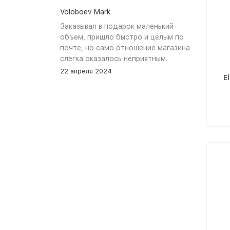
Voloboev Mark
Заказывал в подарок маленький
объем, пришло быстро и целым по
почте, но само отношение магазина
слегка оказалось неприятным.
Сначала обещали связться, но
22 апреля 2024
E
связались увы только после того как
я уже начал задавать вопросы. В
остальном, все устраивает, и
именно по общению и отношению к
покупателям при разговоре проблем
нет.