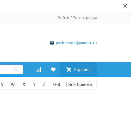
Войти
/
Регистрация
parfumoda@yandex.ru
Корзина
V
W
X
Y
Z
0-9