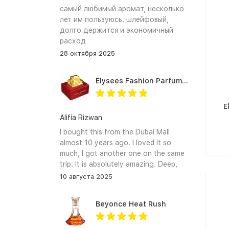
самый любимый аромат, несколько
лет им пользуюсь. шлейфовый,
долго держится и экономичный
расход
28 октября 2025
Elysees Fashion Parfums Purity Vanilla
E
Alifia Rizwan
I bought this from the Dubai Mall
almost 10 years ago. I loved it so
much, I got another one on the same
trip. It is absolutely amazing. Deep,
enchanting notes that linger on the
10 августа 2025
skin and clothes forever. I hope I can
find it again.
Beyonce Heat Rush