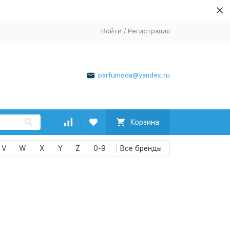
Войти
/
Регистрация
parfumoda@yandex.ru
Корзина
V
W
X
Y
Z
0-9