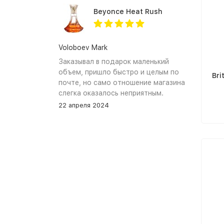
find it again.
Beyonce Heat Rush
Voloboev Mark
Заказывал в подарок маленький
объем, пришло быстро и целым по
Bri
почте, но само отношение магазина
слегка оказалось неприятным.
Сначала обещали связться, но
22 апреля 2024
связались увы только после того как
я уже начал задавать вопросы. В
остальном, все устраивает, и
именно по общению и отношению к
покупателям при разговоре проблем
нет.