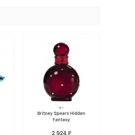
s
Britney Spears Hidden
Fantasy
2 924
₽