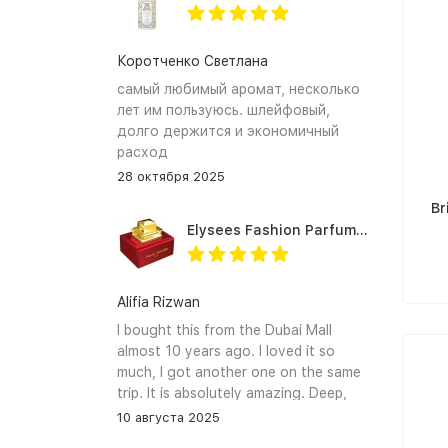
Коротченко Светлана
самый любимый аромат, несколько
лет им пользуюсь. шлейфовый,
долго держится и экономичный
расход
28 октября 2025
Br
Elysees Fashion Parfums Purity Vanilla
Alifia Rizwan
I bought this from the Dubai Mall
almost 10 years ago. I loved it so
much, I got another one on the same
trip. It is absolutely amazing. Deep,
enchanting notes that linger on the
10 августа 2025
skin and clothes forever. I hope I can