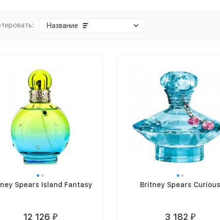
тировать:
Название
tney Spears Island Fantasy
Britney Spears Curiou
12 126
3 182
₽
₽