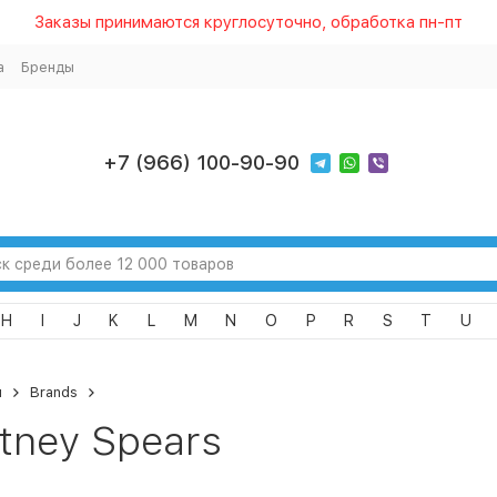
Заказы принимаются круглосуточно, обработка пн-пт
а
Бренды
+7 (966) 100-90-90
H
I
J
K
L
M
N
O
P
R
S
T
U
я
Brands
itney Spears