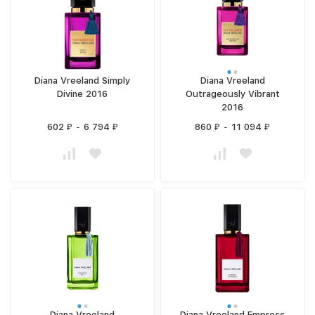
Diana Vreeland Simply
Diana Vreeland
Divine 2016
Outrageously Vibrant
2016
602
-
6 794
860
-
11 094
₽
₽
₽
₽
Diana Vreeland
Diana Vreeland Empress