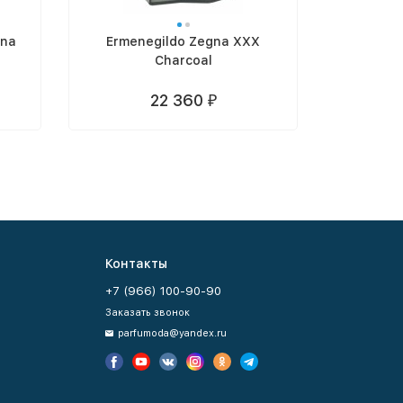
gna
Ermenegildo Zegna XXX
Ermenegi
Charcoal
Jav
22 360
₽
Контакты
+7 (966) 100-90-90
Заказать звонок
parfumoda@yandex.ru