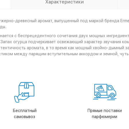
Характеристики
ужерно-древесный аромат, выпущенный под маркой бренда Erme
оды.
нается с беспрецедентного сочетания двух мощных ингредиен
 Запах огурца подчеркивает освежающий характер звучания ко
утентичность аромата, в то время как мощный хвойно-дымный за
тиком между парящим вступительным аккордом и земной, чут
Бесплатный
Прямые поставки
самовывоз
парфюмерии