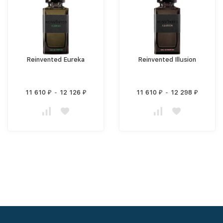
Reinvented Eureka
Reinvented Illusion
11 610
-
12 126
11 610
-
12 298
₽
₽
₽
₽