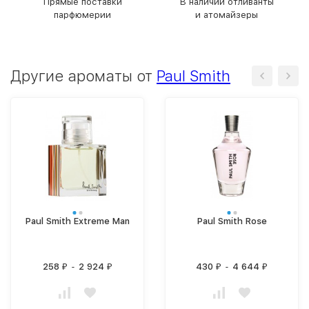
Прямые поставки
В наличии отливанты
парфюмерии
и атомайзеры
Другие ароматы от
Paul Smith
Paul Smith Extreme Man
Paul Smith Rose
258
-
2 924
430
-
4 644
₽
₽
₽
₽