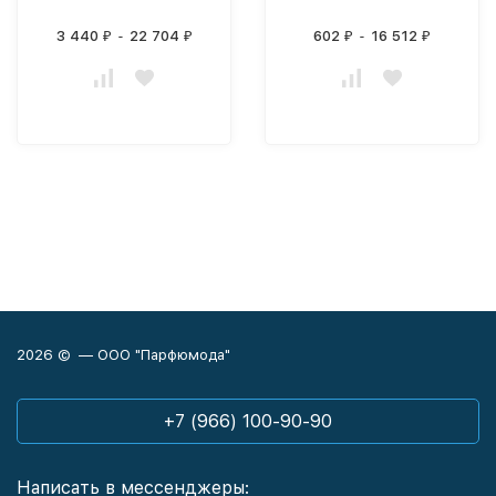
3 440
-
22 704
602
-
16 512
₽
₽
₽
₽
2026 © — ООО "Парфюмода"
+7 (966) 100-90-90
Написать в мессенджеры: