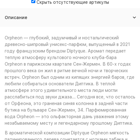
Скрыть отсутствующие артикулы
Описание
Orpheon — глубокий, задумчивый и ностальгический
древесно-шипровый унисекс-парфюм, выпущенный в 2021
году французским брендом Diptyque. Аромат передает
теплую атмосферу культового ночного клуба-бара
Orpheon в парижском квартале Сен-Жермен. В 60-х годах
прошлого века он жил в ритме вечной ночи и творческих
встреч. Orpheon был одним из кипящих энергией баров, где
любили собираться основатели Диптика. В теплой
атмосфере этого удивительного места люди могли
расслабиться под звуки джаза... Сегодня все, что осталось
от Орфеона, это граненая синяя колонна в задней части
бутика на бульваре Сен-Жермен, 34. Парфюмированная
вода Orpheon — это ольфакторная дань уважения этому
незабываемому месту и легендарному прошлому Диптика.
В ароматической композиции Diptyque Orpheon мягкость
патинированного дерева сочетается с нотками табака и