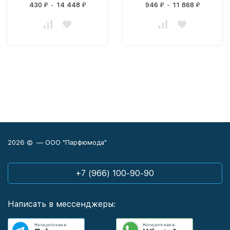
430
-
14 448
946
-
11 868
₽
₽
₽
₽
2026 © — ООО "Парфюмода"
+7 (966) 100-90-90
Написать в мессенджеры: