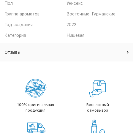
Пол
Унисекс
7 654
₽
Группа ароматов
Восточные, Гурманские
парфюмерная вода 75мл
тестер
Купить
Год создания
2022
Артикул: 465724
11 954
Категория
Нишевая
₽
парфюмерная вода 75мл
Купить
Отзывы
Артикул: 465723
12 126
₽
100% оригинальная
Бесплатный
продукция
самовывоз