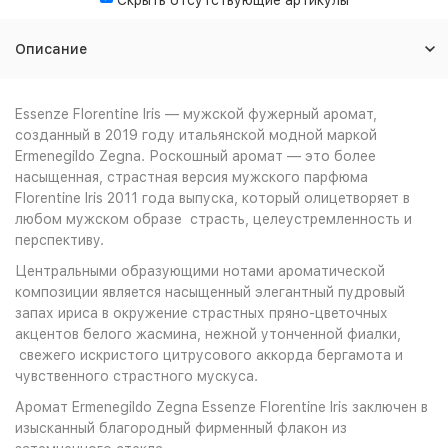
Скрыть отсутствующие артикулы
Описание
Essenze Florentine Iris — мужской фужерный аромат,
созданный в 2019 году итальянской модной маркой
Ermenegildo Zegna. Роскошный аромат — это более
насыщенная, страстная версия мужского парфюма
Florentine Iris 2011 года выпуска, который олицетворяет в
любом мужском образе страсть, целеустремленность и
перспективу.
Центральными образующими нотами ароматической
композиции является насыщенный элегантный пудровый
запах ириса в окружение страстных пряно-цветочных
акцентов белого жасмина, нежной утонченной фиалки,
свежего искристого цитрусового аккорда бергамота и
чувственного страстного мускуса.
Аромат Ermenegildo Zegna Essenze Florentine Iris заключен в
изысканный благородный фирменный флакон из