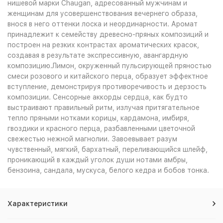
нишевой марки Chaugan, адресованный мужчинам и
6 794
₽
женщинам для усовершенствования вечернего образа,
внося в него оттенки лоска и неординарности. Аромат
принадлежит к семейству древесно-пряных композиций и
построен на резких контрастах ароматических красок,
создавая в результате экспрессивную, авангардную
композицию.Лимон, окруженный пульсирующей пряностью
смеси розового и китайского перца, образует эффектное
вступление, демонстрируя противоречивость и дерзость
композиции. Сенсорные аккорды сердца, как будто
выстраивают правильный ритм, излучая притягательное
тепло пряными нотками корицы, кардамона, имбиря,
гвоздики и красного перца, разбавленными цветочной
свежестью нежной магнолии. Завоевывает разум
чувственный, мягкий, бархатный, переливающийся шлейф,
проникающий в каждый уголок души нотами амбры,
бензоина, сандала, мускуса, белого кедра и бобов тонка.
Характеристики