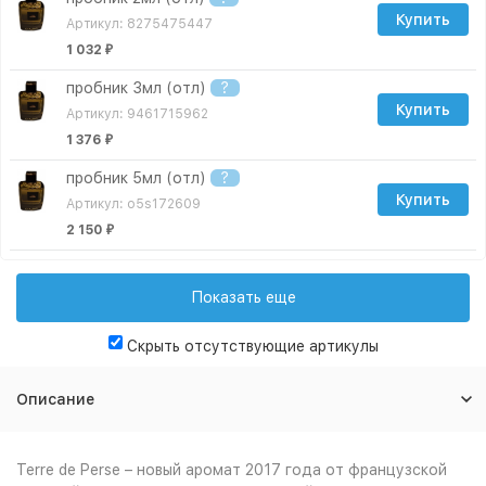
Купить
Артикул: 8275475447
1 032
₽
пробник 3мл (отл)
?
Купить
Артикул: 9461715962
1 376
₽
пробник 5мл (отл)
?
Купить
Артикул: o5s172609
2 150
₽
пробник 10мл (отл)
?
Купить
Артикул: o10s172609
Показать еще
3 182
₽
Скрыть отсутствующие артикулы
пробник 15мл (отл)
?
Купить
Артикул: 3823867800
Описание
4 472
₽
пробник 30мл (отл)
?
Terre de Perse – новый аромат 2017 года от французской
Купить
Артикул: 6521711523