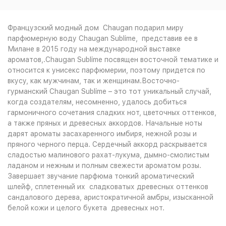
2 752
₽
пробник 30мл (отл)
?
Французский модный дом Chaugan подарил миру
Купить
Артикул: 6510414587
парфюмерную воду Chaugan Sublime, представив ее в
4 128
₽
Милане в 2015 году на международной выставке
ароматов,.Chaugan Sublime посвящен восточной тематике и
относится к унисекс парфюмерии, поэтому придется по
вкусу, как мужчинам, так и женщинам.Восточно-
гурманский Chaugan Sublime – это тот уникальный случай,
когда создателям, несомненно, удалось добиться
гармоничного сочетания сладких нот, цветочных оттенков,
а также пряных и древесных аккордов. Начальные ноты
дарят ароматы засахаренного имбиря, нежной розы и
пряного черного перца. Сердечный аккорд раскрывается
сладостью малинового рахат-лукума, дымно-смолистым
ладаном и нежным и полным свежести ароматом розы.
Завершает звучание парфюма тонкий ароматический
шлейф, сплетенный их сладковатых древесных оттенков
сандалового дерева, аристократичной амбры, изысканной
белой кожи и целого букета древесных нот.