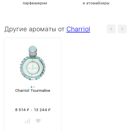
парфюмерии
и атомайзеры
Другие ароматы от
Charriol
Charriol Tourmaline
8 514
-
13 244
₽
₽