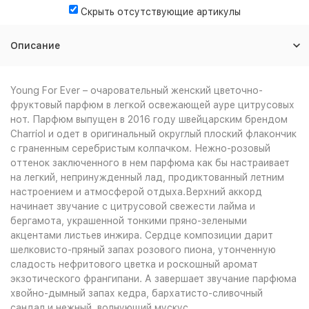
Скрыть отсутствующие артикулы
Описание
Young For Ever – очаровательный женский цветочно-
фруктовый парфюм в легкой освежающей ауре цитрусовых
нот. Парфюм выпущен в 2016 году швейцарским брендом
Charriol и одет в оригинальный округлый плоский флакончик
с граненным серебристым колпачком. Нежно-розовый
оттенок заключенного в нем парфюма как бы настраивает
на легкий, непринужденный лад, продиктованный летним
настроением и атмосферой отдыха.Верхний аккорд
начинает звучание с цитрусовой свежести лайма и
бергамота, украшенной тонкими пряно-зелеными
акцентами листьев инжира. Сердце композиции дарит
шелковисто-пряный запах розового пиона, утонченную
сладость нефритового цветка и роскошный аромат
экзотического франгипани. А завершает звучание парфюма
хвойно-дымный запах кедра, бархатисто-сливочный
сандал и нежный, волнующий мускус.