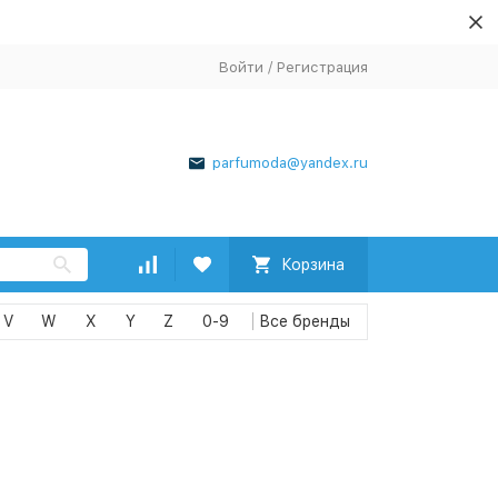
Войти
/
Регистрация
parfumoda@yandex.ru
Корзина
V
W
X
Y
Z
0-9