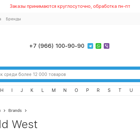
Заказы принимаются круглосуточно, обработка пн-пт
а
Бренды
+7 (966) 100-90-90
H
I
J
K
L
M
N
O
P
R
S
T
U
я
Brands
ld West