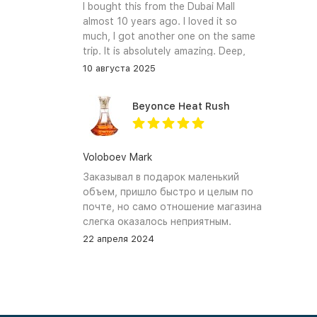
I bought this from the Dubai Mall
almost 10 years ago. I loved it so
much, I got another one on the same
trip. It is absolutely amazing. Deep,
enchanting notes that linger on the
10 августа 2025
skin and clothes forever. I hope I can
find it again.
Beyonce Heat Rush
Voloboev Mark
Заказывал в подарок маленький
объем, пришло быстро и целым по
почте, но само отношение магазина
слегка оказалось неприятным.
Сначала обещали связться, но
22 апреля 2024
связались увы только после того как
я уже начал задавать вопросы. В
остальном, все устраивает, и
именно по общению и отношению к
покупателям при разговоре проблем