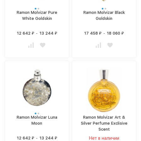
Ramon Molvizar Pure
Ramon Molvizar Black
White Goldskin
Goldskin
12 642
-
13 244
17 458
-
18 060
₽
₽
₽
₽
Ramon Molvizar Luna
Ramon Molvizar Art &
Moon
Silver Perfume Exclisive
Scent
12 642
-
13 244
Нет в наличии
₽
₽