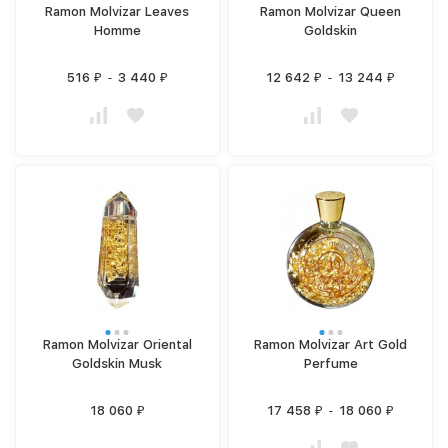
Ramon Molvizar Leaves
Ramon Molvizar Queen
Homme
Goldskin
516
-
3 440
12 642
-
13 244
₽
₽
₽
₽
Ramon Molvizar Oriental
Ramon Molvizar Art Gold
Goldskin Musk
Perfume
18 060
17 458
-
18 060
₽
₽
₽