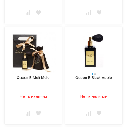
Queen B Meli Melo
Queen B Black Apple
Нет в наличии
Нет в наличии