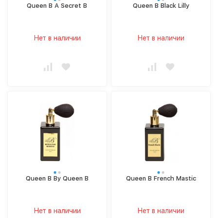
Queen B A Secret B
Queen B Black Lilly
Нет в наличии
Нет в наличии
Queen B By Queen B
Queen B French Mastic
Нет в наличии
Нет в наличии