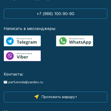
+7 (966) 100-90-90
Написать в мессенджеры:
Контакты:
parfumoda@yandex.ru
Проложить маршрут