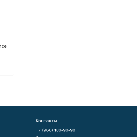
nce
Контакты
+7 (966) 100-90-90