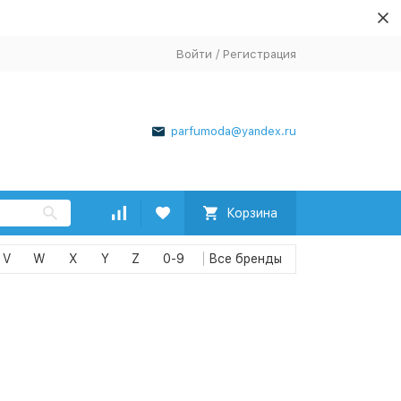
Войти
/
Регистрация
parfumoda@yandex.ru
Корзина
V
W
X
Y
Z
0-9