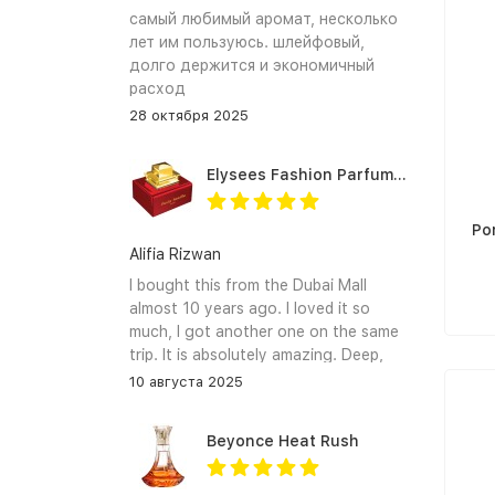
самый любимый аромат, несколько
лет им пользуюсь. шлейфовый,
долго держится и экономичный
расход
28 октября 2025
Elysees Fashion Parfums Purity Vanilla
Po
Alifia Rizwan
I bought this from the Dubai Mall
almost 10 years ago. I loved it so
much, I got another one on the same
trip. It is absolutely amazing. Deep,
enchanting notes that linger on the
10 августа 2025
skin and clothes forever. I hope I can
find it again.
Beyonce Heat Rush