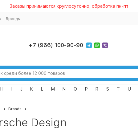
Заказы принимаются круглосуточно, обработка пн-пт
а
Бренды
+7 (966) 100-90-90
H
I
J
K
L
M
N
O
P
R
S
T
U
я
Brands
rsche Design